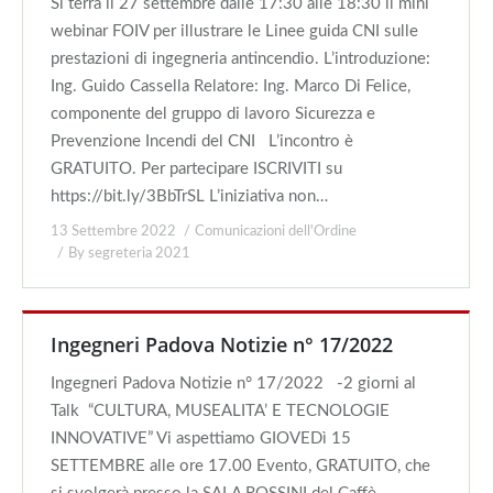
Si terrà il 27 settembre dalle 17:30 alle 18:30 il mini
webinar FOIV per illustrare le Linee guida CNI sulle
prestazioni di ingegneria antincendio. L’introduzione:
Ing. Guido Cassella Relatore: Ing. Marco Di Felice,
componente del gruppo di lavoro Sicurezza e
Prevenzione Incendi del CNI L’incontro è
GRATUITO. Per partecipare ISCRIVITI su
https://bit.ly/3BbTrSL L’iniziativa non…
13 Settembre 2022
Comunicazioni dell'Ordine
By
segreteria 2021
Ingegneri Padova Notizie n° 17/2022
Ingegneri Padova Notizie n° 17/2022 -2 giorni al
Talk “CULTURA, MUSEALITA’ E TECNOLOGIE
INNOVATIVE” Vi aspettiamo GIOVEDì 15
SETTEMBRE alle ore 17.00 Evento, GRATUITO, che