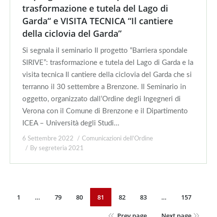
trasformazione e tutela del Lago di
Garda“ e VISITA TECNICA “Il cantiere
della ciclovia del Garda”
Si segnala il seminario Il progetto “Barriera spondale
SIRIVE”: trasformazione e tutela del Lago di Garda e la
visita tecnica Il cantiere della ciclovia del Garda che si
terranno il 30 settembre a Brenzone. Il Seminario in
oggetto, organizzato dall’Ordine degli Ingegneri di
Verona con il Comune di Brenzone e il Dipartimento
ICEA – Università degli Studi…
6 Settembre 2022
Comunicazioni dell'Ordine
By
segreteria 2021
1
…
79
80
81
82
83
…
157
Prev page
Next page