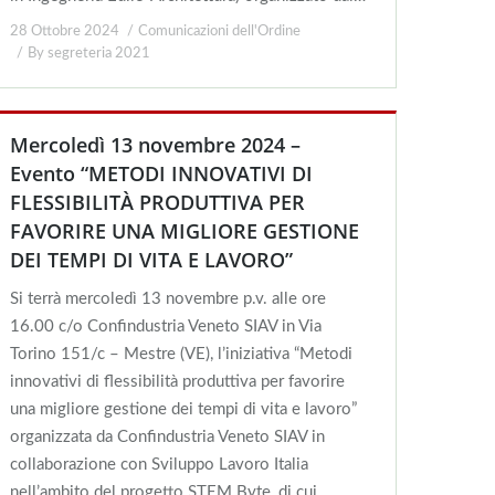
28 Ottobre 2024
Comunicazioni dell'Ordine
By
segreteria 2021
Mercoledì 13 novembre 2024 –
Evento “METODI INNOVATIVI DI
FLESSIBILITÀ PRODUTTIVA PER
FAVORIRE UNA MIGLIORE GESTIONE
DEI TEMPI DI VITA E LAVORO”
Si terrà mercoledì 13 novembre p.v. alle ore
16.00 c/o Confindustria Veneto SIAV in Via
Torino 151/c – Mestre (VE), l’iniziativa “Metodi
innovativi di flessibilità produttiva per favorire
una migliore gestione dei tempi di vita e lavoro”
organizzata da Confindustria Veneto SIAV in
collaborazione con Sviluppo Lavoro Italia
nell’ambito del progetto STEM Byte, di cui…