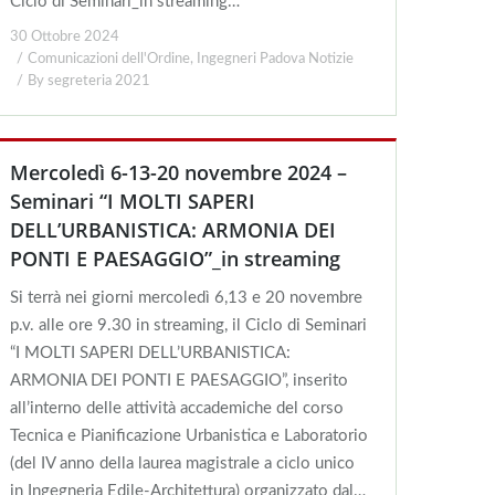
Ciclo di Seminari_in streaming…
30 Ottobre 2024
Comunicazioni dell'Ordine
,
Ingegneri Padova Notizie
By
segreteria 2021
Mercoledì 6-13-20 novembre 2024 –
Seminari “I MOLTI SAPERI
DELL’URBANISTICA: ARMONIA DEI
PONTI E PAESAGGIO”_in streaming
Si terrà nei giorni mercoledì 6,13 e 20 novembre
p.v. alle ore 9.30 in streaming, il Ciclo di Seminari
“I MOLTI SAPERI DELL’URBANISTICA:
ARMONIA DEI PONTI E PAESAGGIO”, inserito
all’interno delle attività accademiche del corso
Tecnica e Pianificazione Urbanistica e Laboratorio
(del IV anno della laurea magistrale a ciclo unico
in Ingegneria Edile-Architettura) organizzato dal…