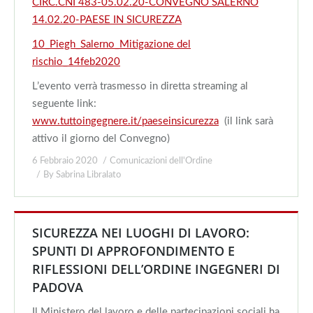
CIRC.CNI 483-05.02.20-CONVEGNO SALERNO
14.02.20-PAESE IN SICUREZZA
10_Piegh_Salerno_Mitigazione del
rischio_14feb2020
L’evento verrà trasmesso in diretta streaming al
seguente link:
www.tuttoingegnere.it/paeseinsicurezza
(il link sarà
attivo il giorno del Convegno)
6 Febbraio 2020
Comunicazioni dell'Ordine
By
Sabrina Libralato
SICUREZZA NEI LUOGHI DI LAVORO:
SPUNTI DI APPROFONDIMENTO E
RIFLESSIONI DELL’ORDINE INGEGNERI DI
PADOVA
Il Ministero del lavoro e delle partecipazioni sociali ha