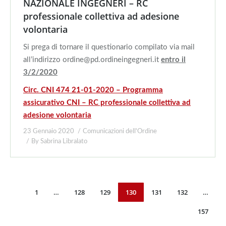
NAZIONALE INGEGNERI – RC
professionale collettiva ad adesione
volontaria
Si prega di tornare il questionario compilato via mail
all’indirizzo ordine@pd.ordineingegneri.it
entro il
3/2/2020
Circ. CNI 474 21-01-2020 – Programma
assicurativo CNI – RC professionale collettiva ad
adesione volontaria
23 Gennaio 2020
Comunicazioni dell'Ordine
By
Sabrina Libralato
1
…
128
129
130
131
132
…
157