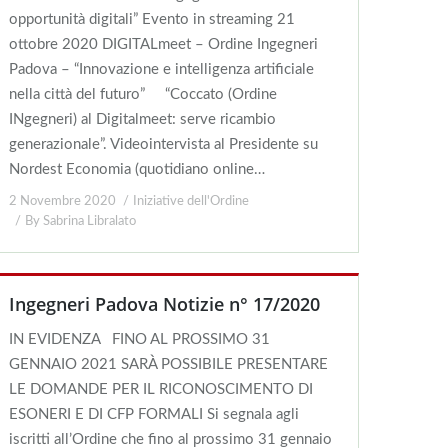
opportunità digitali” Evento in streaming 21
ottobre 2020 DIGITALmeet – Ordine Ingegneri
Padova – “Innovazione e intelligenza artificiale
nella città del futuro” “Coccato (Ordine
INgegneri) al Digitalmeet: serve ricambio
generazionale”. Videointervista al Presidente su
Nordest Economia (quotidiano online…
2 Novembre 2020
Iniziative dell'Ordine
By
Sabrina Libralato
Ingegneri Padova Notizie n° 17/2020
IN EVIDENZA FINO AL PROSSIMO 31
GENNAIO 2021 SARÀ POSSIBILE PRESENTARE
LE DOMANDE PER IL RICONOSCIMENTO DI
ESONERI E DI CFP FORMALI Si segnala agli
iscritti all’Ordine che fino al prossimo 31 gennaio