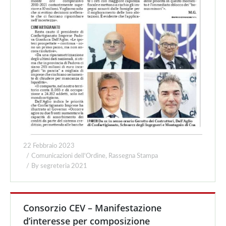
22 Febbraio 2023
Comunicazioni dell'Ordine
,
Rassegna Stampa
By
segreteria 2021
Consorzio CEV – Manifestazione
d’interesse per composizione