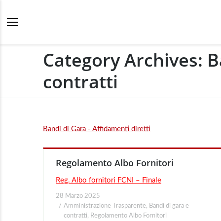
Category Archives:
B
contratti
Bandi di Gara - Affidamenti diretti
Regolamento Albo Fornitori
Reg. Albo fornitori FCNI – Finale
28 Marzo 2025
Amministrazione Trasparente
,
Bandi di gara e
contratti
,
Regolamento Albo Fornitori