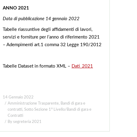
ANNO 2021
Data di pubblicazione 14
gennaio 2022
Tabelle riassuntive degli affidamenti di lavori,
servizi e forniture per l’anno di riferimento 2021
– Adempimenti art.1 comma 32 Legge 190/2012
Tabelle Dataset in formato XML –
Dati_2021
14 Gennaio 2022
Amministrazione Trasparente
,
Bandi di gara e
contratti
,
Sotto Sezione 1° Livello/Bandi di gara e
Contratti
By
segreteria 2021