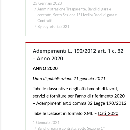
25 Gennaio 2023
Amministrazione Trasparente
,
Bandi di gara e
contratti
,
Sotto Sezione 1° Livello/Bandi di gara e
Contratti
By
segreteria 2021
Adempimenti L. 190/2012 art. 1 c. 32
– Anno 2020
ANNO 2020
Data di pubblicazione 21
gennaio 2021
Tabelle riassuntive degli affidamenti di lavori,
servizi e forniture per l’anno di riferimento 2020
– Adempimenti art.1 comma 32 Legge 190/2012
Tabelle Dataset in formato XML –
Dati_2020
1 Gennaio 2021
Bandi di gara e contratti
,
Sotto Sezione 1°