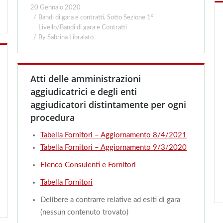
20 Gennaio 2020
Bandi di gara e contratti
,
Sotto Sezione 1°
Livello/Bandi di gara e Contratti
By
Sabrina Libralato
Atti delle amministrazioni
aggiudicatrici e degli enti
aggiudicatori distintamente per ogni
procedura
Tabella Fornitori – Aggiornamento 8/4/2021
Tabella Fornitori – Aggiornamento 9/3/2020
Elenco Consulenti e Fornitori
Tabella Fornitori
Delibere a contrarre relative ad esiti di gara
(nessun contenuto trovato)