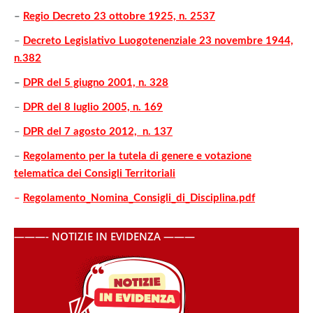
–
Regio Decreto 23 ottobre 1925, n. 2537
–
Decreto Legislativo Luogotenenziale 23 novembre 1944,
n.382
–
DPR del 5 giugno 2001, n. 328
–
DPR del 8 luglio 2005, n. 169
–
DPR del 7 agosto 2012, n. 137
–
Regolamento per la tutela di genere e votazione
telematica dei Consigli Territoriali
–
Regolamento_Nomina_Consigli_di_Disciplina.pdf
———- NOTIZIE IN EVIDENZA ———