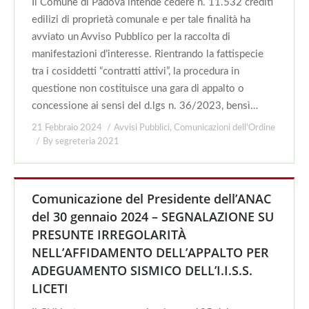
Il Comune di Padova intende cedere n. 11.532 crediti
edilizi di proprietà comunale e per tale finalità ha
avviato un Avviso Pubblico per la raccolta di
manifestazioni d’interesse. Rientrando la fattispecie
tra i cosiddetti “contratti attivi”, la procedura in
questione non costituisce una gara di appalto o
concessione ai sensi del d.lgs n. 36/2023, bensì…
21 Febbraio 2024
Avvisi Pubblici
,
Comunicazioni dell'Ordine
By
segreteria 2021
Comunicazione del Presidente dell’ANAC
del 30 gennaio 2024 – SEGNALAZIONE SU
PRESUNTE IRREGOLARITÀ
NELL’AFFIDAMENTO DELL’APPALTO PER
ADEGUAMENTO SISMICO DELL’I.I.S.S.
LICETI