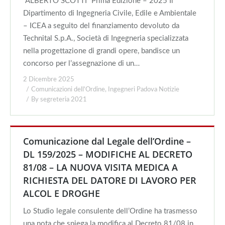
“ALBERTO SCOTTI” Prima Edizione – 2025 Il
Dipartimento di Ingegneria Civile, Edile e Ambientale
– ICEA a seguito del finanziamento devoluto da
Technital S.p.A., Società di Ingegneria specializzata
nella progettazione di grandi opere, bandisce un
concorso per l’assegnazione di un…
2 Dicembre 2025
Comunicazioni dell'Ordine
,
Ingegneri Padova Notizie
By
segreteria 2021
Comunicazione dal Legale dell’Ordine –
DL 159/2025 – MODIFICHE AL DECRETO
81/08 – LA NUOVA VISITA MEDICA A
RICHIESTA DEL DATORE DI LAVORO PER
ALCOL E DROGHE
Lo Studio legale consulente dell’Ordine ha trasmesso
una nota che spiega la modifica al Decreto 81/08 in