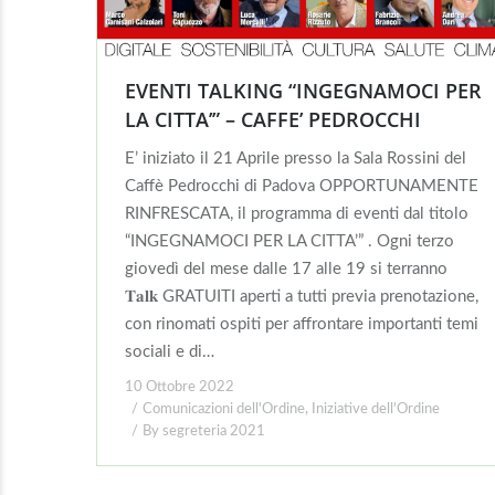
EVENTI TALKING “INGEGNAMOCI PER
LA CITTA’” – CAFFE’ PEDROCCHI
E’ iniziato il 21 Aprile presso la Sala Rossini del
Caffè Pedrocchi di Padova OPPORTUNAMENTE
RINFRESCATA, il programma di eventi dal titolo
“INGEGNAMOCI PER LA CITTA’” . Ogni terzo
giovedì del mese dalle 17 alle 19 si terranno
𝐓𝐚𝐥𝐤 GRATUITI aperti a tutti previa prenotazione,
con rinomati ospiti per affrontare importanti temi
sociali e di…
10 Ottobre 2022
Comunicazioni dell'Ordine
,
Iniziative dell'Ordine
By
segreteria 2021