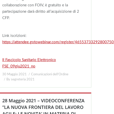
collaborazione con FOIV, è gratuito e la
partecipazione darà diritto all’acquisizione di 2
CFP.
Link iscrizioni:
https://attendee.gotowebinar.com/register/4655373329280075
Il Fascicolo Sanitario Elettronico
FSE_09giu2021_no
30 Maggio 2021
Comunicazioni dell'Ordine
By
segreteria 2021
28 Maggio 2021 – VIDEOCONFERENZA
“LA NUOVA FRONTIERA DEL LAVORO
AGILE: LE NOVITA’ IN MATERIA DI