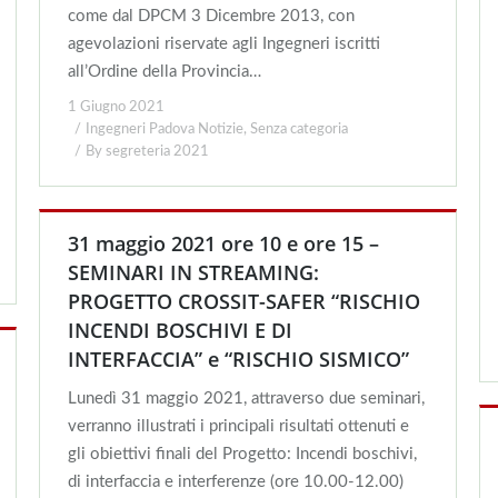
come dal DPCM 3 Dicembre 2013, con
agevolazioni riservate agli Ingegneri iscritti
all’Ordine della Provincia…
1 Giugno 2021
Ingegneri Padova Notizie
,
Senza categoria
By
segreteria 2021
31 maggio 2021 ore 10 e ore 15 –
SEMINARI IN STREAMING:
PROGETTO CROSSIT-SAFER “RISCHIO
INCENDI BOSCHIVI E DI
INTERFACCIA” e “RISCHIO SISMICO”
Lunedì 31 maggio 2021, attraverso due seminari,
verranno illustrati i principali risultati ottenuti e
gli obiettivi finali del Progetto: Incendi boschivi,
di interfaccia e interferenze (ore 10.00-12.00)