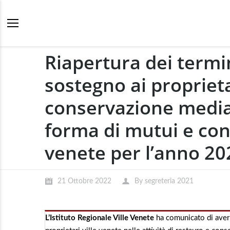
Riapertura dei termi
sostegno ai proprietar
conservazione median
forma di mutui e contr
venete per l’anno 20
21 Ottobre 2022
By
segreteria 2021
L’Istituto Regionale Ville Venete
ha comunicato di aver 