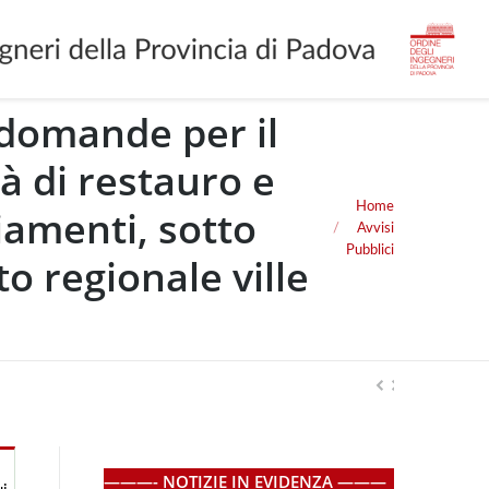
 domande per il
tà di restauro e
Home
iamenti, sotto
You are here:
Avvisi
Pubblici
to regionale ville
———- NOTIZIE IN EVIDENZA ———