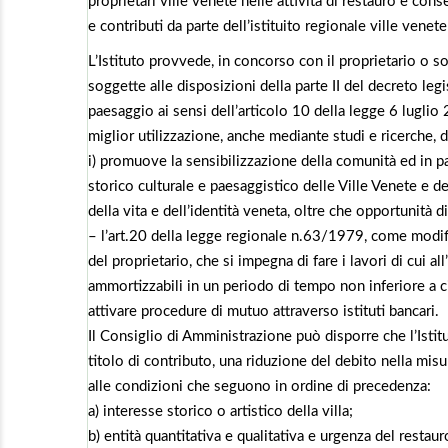
proprietari ville venete nelle attività di restauro e co
e contributi da parte dell’istituito regionale ville vene
L’Istituto provvede, in concorso con il proprietario o s
soggette alle disposizioni della parte II del decreto leg
paesaggio ai sensi dell’articolo 10 della legge 6 luglio
miglior utilizzazione, anche mediante studi e ricerche, 
i) promuove la sensibilizzazione della comunità ed in p
storico culturale e paesaggistico delle Ville Venete e de
della vita e dell’identità veneta, oltre che opportunità 
– l’art.20 della legge regionale n.63/1979, come modifi
del proprietario, che si impegna di fare i lavori di cui al
ammortizzabili in un periodo di tempo non inferiore a 
attivare procedure di mutuo attraverso istituti bancari.
Il Consiglio di Amministrazione può disporre che l’Istit
titolo di contributo, una riduzione del debito nella mi
alle condizioni che seguono in ordine di precedenza:
a) interesse storico o artistico della villa;
b) entità quantitativa e qualitativa e urgenza del restaur