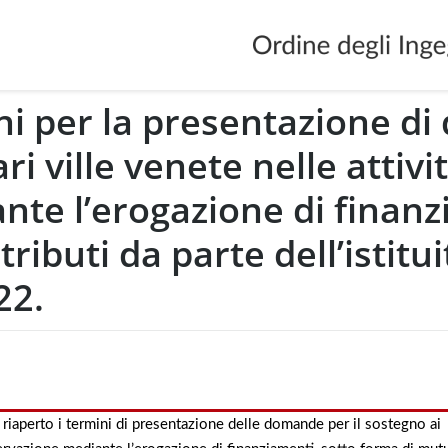
ni per la presentazione di
i ville venete nelle attivi
te l’erogazione di finanz
ibuti da parte dell’istitui
22.
riaperto i termini di presentazione delle domande per il sostegno ai