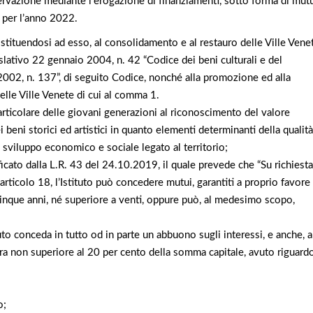
nservazione mediante l’erogazione di finanziamenti, sotto forma di mut
te per l’anno 2022.
ostituendosi ad esso, al consolidamento e al restauro delle Ville Vene
islativo 22 gennaio 2004, n. 42 “Codice dei beni culturali e del
 2002, n. 137”, di seguito Codice, nonché alla promozione ed alla
delle Ville Venete di cui al comma 1.
articolare delle giovani generazioni al riconoscimento del valore
i beni storici ed artistici in quanto elementi determinanti della qualità
di sviluppo economico e sociale legato al territorio;
cato dalla L.R. 43 del 24.10.2019, il quale prevede che “Su richiesta
l’articolo 18, l’Istituto può concedere mutui, garantiti a proprio favore
cinque anni, né superiore a venti, oppure può, al medesimo scopo,
uto conceda in tutto od in parte un abbuono sugli interessi, e anche, a
sura non superiore al 20 per cento della somma capitale, avuto riguard
o;