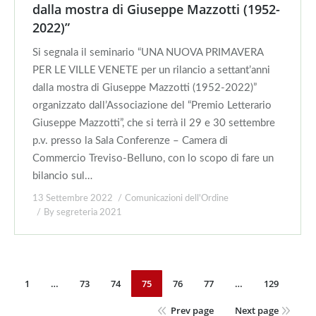
dalla mostra di Giuseppe Mazzotti (1952-
2022)”
Si segnala il seminario “UNA NUOVA PRIMAVERA
PER LE VILLE VENETE per un rilancio a settant’anni
dalla mostra di Giuseppe Mazzotti (1952-2022)”
organizzato dall’Associazione del “Premio Letterario
Giuseppe Mazzotti”, che si terrà il 29 e 30 settembre
p.v. presso la Sala Conferenze – Camera di
Commercio Treviso-Belluno, con lo scopo di fare un
bilancio sul…
13 Settembre 2022
Comunicazioni dell'Ordine
By
segreteria 2021
1
…
73
74
75
76
77
…
129
Prev page
Next page