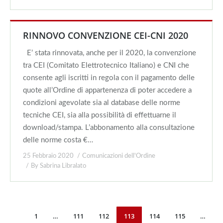
RINNOVO CONVENZIONE CEI-CNI 2020
E’ stata rinnovata, anche per il 2020, la convenzione
tra CEI (Comitato Elettrotecnico Italiano) e CNI che
consente agli iscritti in regola con il pagamento delle
quote all’Ordine di appartenenza di poter accedere a
condizioni agevolate sia al database delle norme
tecniche CEI, sia alla possibilità di effettuarne il
download/stampa. L’abbonamento alla consultazione
delle norme costa €…
25 Febbraio 2020
Comunicazioni dell'Ordine
By
Sabrina Libralato
1
…
111
112
113
114
115
…