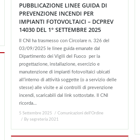
PUBBLICAZIONE LINEE GUIDA DI
PREVENZIONE INCENDI PER
IMPIANTI FOTOVOLTAICI – DCPREV
14030 DEL 1° SETTEMBRE 2025
Il CNI ha trasmesso con Circolare n. 326 del
03/09/2025 le linee guida emanate dal
Dipartimento dei Vigili del Fuoco per la
progettazione, installazione, esercizio e
manutenzione di impianti fotovoltaici ubicati
all’interno di attività soggette (o a servizio delle
stesse) alle visite e ai controlli di prevenzione
incendi, scaricabili dal link sottostate. Il CNI
ricorda…
5 Settembre 2025
Comunicazioni dell'Ordine
By
segreteria 2021