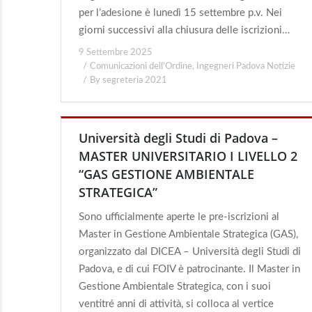
per l’adesione è lunedì 15 settembre p.v. Nei
giorni successivi alla chiusura delle iscrizioni…
9 Settembre 2025
Comunicazioni dell'Ordine
,
Ingegneri Padova Notizie
By
segreteria 2021
Università degli Studi di Padova –
MASTER UNIVERSITARIO I LIVELLO 2
“GAS GESTIONE AMBIENTALE
STRATEGICA”
Sono ufficialmente aperte le pre-iscrizioni al
Master in Gestione Ambientale Strategica (GAS),
organizzato dal DICEA – Università degli Studi di
Padova, e di cui FOIV è patrocinante. Il Master in
Gestione Ambientale Strategica, con i suoi
ventitré anni di attività, si colloca al vertice