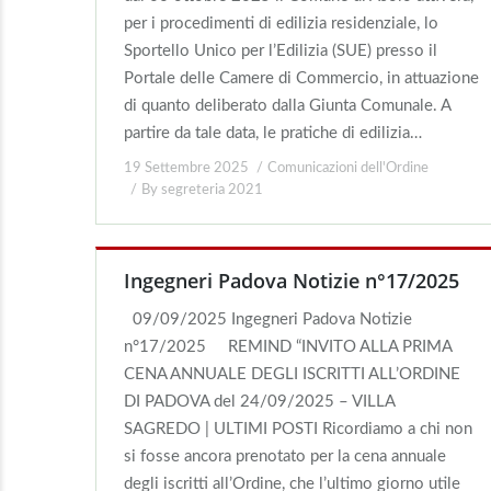
per i procedimenti di edilizia residenziale, lo
Sportello Unico per l’Edilizia (SUE) presso il
Portale delle Camere di Commercio, in attuazione
di quanto deliberato dalla Giunta Comunale. A
partire da tale data, le pratiche di edilizia…
19 Settembre 2025
Comunicazioni dell'Ordine
By
segreteria 2021
Ingegneri Padova Notizie n°17/2025
09/09/2025 Ingegneri Padova Notizie
n°17/2025 REMIND “INVITO ALLA PRIMA
CENA ANNUALE DEGLI ISCRITTI ALL’ORDINE
DI PADOVA del 24/09/2025 – VILLA
SAGREDO | ULTIMI POSTI Ricordiamo a chi non
si fosse ancora prenotato per la cena annuale
degli iscritti all’Ordine, che l’ultimo giorno utile