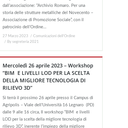
dall’associazione: “Archivio Romaro. Per una
storia delle strutture metalliche del Novecento –
Associazione di Promozione Sociale”, con il
patrocinio dell’Ordine…
27 Marzo 2023
Comunicazioni dell'Ordine
By
segreteria 2021
Mercoledì 26 aprile 2023 – Workshop
“BIM E LIVELLI LOD PER LA SCELTA
DELLA MIGLIORE TECNOLOGIA DI
RILIEVO 3D”
Si terrà il prossimo 26 aprile presso il Campus di
Agripolis – Viale dell’Università 16 Legnaro (PD)
dalle 9 alle 16 circa, Il workshop “BIM e livelli
LOD per la scelta della migliore tecnologia di
rilievo 3D”, inerente l’impiego della migliore