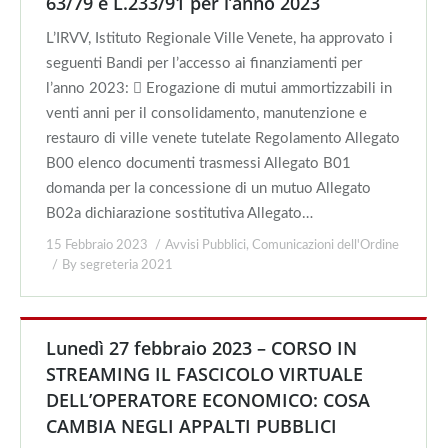
63/79 e L.233/91 per l’anno 2023
L’IRVV, Istituto Regionale Ville Venete, ha approvato i
seguenti Bandi per l’accesso ai finanziamenti per
l’anno 2023:  Erogazione di mutui ammortizzabili in
venti anni per il consolidamento, manutenzione e
restauro di ville venete tutelate Regolamento Allegato
B00 elenco documenti trasmessi Allegato B01
domanda per la concessione di un mutuo Allegato
B02a dichiarazione sostitutiva Allegato…
15 Febbraio 2023
Avvisi Pubblici
,
Comunicazioni dell'Ordine
By
segreteria 2021
Lunedì 27 febbraio 2023 – CORSO IN
STREAMING IL FASCICOLO VIRTUALE
DELL’OPERATORE ECONOMICO: COSA
CAMBIA NEGLI APPALTI PUBBLICI