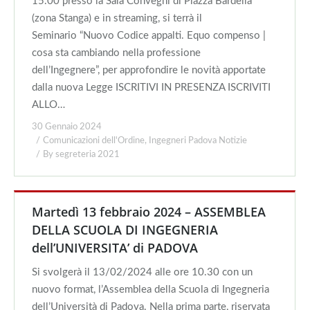
15.00 presso la Sala Convegni di Piazza Bardella
(zona Stanga) e in streaming, si terrà il
Seminario “Nuovo Codice appalti. Equo compenso |
cosa sta cambiando nella professione
dell’Ingegnere”, per approfondire le novità apportate
dalla nuova Legge ISCRITIVI IN PRESENZA ISCRIVITI
ALLO…
30 Gennaio 2024
Comunicazioni dell'Ordine
,
Ingegneri Padova Notizie
By
segreteria 2021
Martedì 13 febbraio 2024 – ASSEMBLEA
DELLA SCUOLA DI INGEGNERIA
dell’UNIVERSITA’ di PADOVA
Si svolgerà il 13/02/2024 alle ore 10.30 con un
nuovo format, l’Assemblea della Scuola di Ingegneria
dell’Università di Padova. Nella prima parte, riservata