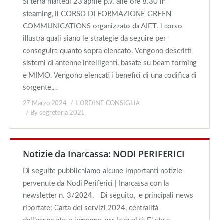
Si terrà martedì 23 aprile p.v. alle ore 8.30 in
steaming, il CORSO DI FORMAZIONE GREEN
COMMUNICATIONS organizzato da AIET. l corso
illustra quali siano le strategie da seguire per
conseguire quanto sopra elencato. Vengono descritti
sistemi di antenne intelligenti, basate su beam forming
e MIMO. Vengono elencati i benefici di una codifica di
sorgente,…
27 Marzo 2024
L'ORDINE CONSIGLIA
By
segreteria 2021
Notizie da Inarcassa: NODI PERIFERICI
Di seguito pubblichiamo alcune importanti notizie
pervenute da Nodi Periferici | Inarcassa con la
newsletter n. 3/2024. Di seguito, le principali news
riportate: Carta dei servizi 2024, centralità