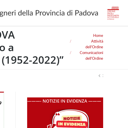
OVA
Home
You are here:
Attività
o a
dell'Ordine
Comunicazioni
 (1952-2022)”
dell'Ordine
———- NOTIZIE IN EVIDENZA ———
9