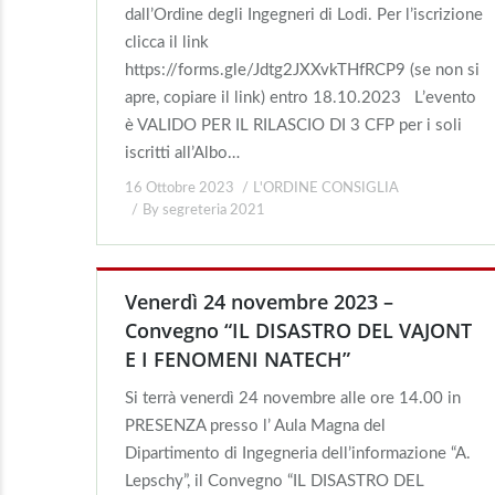
dall’Ordine degli Ingegneri di Lodi. Per l’iscrizione
clicca il link
https://forms.gle/Jdtg2JXXvkTHfRCP9 (se non si
apre, copiare il link) entro 18.10.2023 L’evento
è VALIDO PER IL RILASCIO DI 3 CFP per i soli
iscritti all’Albo…
16 Ottobre 2023
L'ORDINE CONSIGLIA
By
segreteria 2021
Venerdì 24 novembre 2023 –
Convegno “IL DISASTRO DEL VAJONT
E I FENOMENI NATECH”
Si terrà venerdì 24 novembre alle ore 14.00 in
PRESENZA presso l’ Aula Magna del
Dipartimento di Ingegneria dell’informazione “A.
Lepschy”, il Convegno “IL DISASTRO DEL