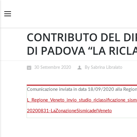
CONTRIBUTO DEL DI
DI PADOVA “LA RICL
30 Settembre 2020
By
Sabrina Libralato
Comunicazione inviata in data 18/09/2020 alla Regio
L_Regione_Veneto_invio_studio_riclassificazione_sis
20200831-LaZonazioneSismicadelVeneto