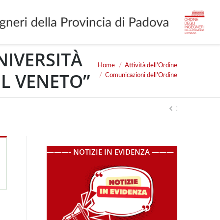
NIVERSITÀ
Home
Attività dell'Ordine
You are here:
EL VENETO”
Comunicazioni dell'Ordine
———- NOTIZIE IN EVIDENZA ———