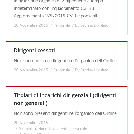
in dotazione organica n. 2 dipendenti a tempo
indeterminato con inquadramento C3, B3
Aggiornamento 2/9/2019 CV Responsabile…
20 Novembre 2015
Personale
By
Sabrina Libralato
Dirigenti cessati
Non sono presenti dirigenti nell’organico dell’Ordine
20 Novembre 2015
Personale
By
Sabrina Libralato
Titolari di incarichi dirigenziali (dirigenti
non generali)
Non sono presenti dirigenti nell’organico dell’Ordine
20 Novembre 2015
Amministrazione Trasparente
,
Personale