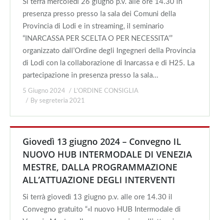
Si terrà mercoledì 26 giugno p.v. alle ore 14.30 in
presenza presso presso la sala dei Comuni della
Provincia di Lodi e in streaming, il seminario
“INARCASSA PER SCELTA O PER NECESSITA’”
organizzato dall’Ordine degli Ingegneri della Provincia
di Lodi con la collaborazione di Inarcassa e di H25. La
partecipazione in presenza presso la sala…
5 Giugno 2024
L'ORDINE CONSIGLIA
By
segreteria 2021
Giovedì 13 giugno 2024 – Convegno IL
NUOVO HUB INTERMODALE DI VENEZIA
MESTRE, DALLA PROGRAMMAZIONE
ALL’ATTUAZIONE DEGLI INTERVENTI
Si terrà giovedì 13 giugno p.v. alle ore 14.30 il
Convegno gratuito “«l nuovo HUB Intermodale di