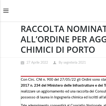
RACCOLTA NOMINATIV
ALL’ORDINE PER A
CHIMICI DI PORTO
27 Aprile 2022
By
segreteria 2021
Con Circ. CNI n. 900 del 27/05/22 gli Ordini sono stati
2017 n. 234 del Ministero delle Infrastrutture e dei 
realizzare un aggiornamento ed una raccolta dei Consulent
possesso di laurea in Ingegneria chimica ed iscritti all’a
Tale adempimento consentirà al Consiglio Nazionale, al