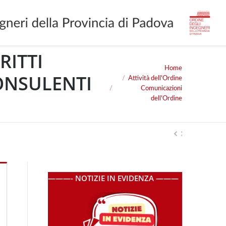
RITTI
Home
You are here:
ONSULENTI
Attività dell'Ordine
Comunicazioni
dell'Ordine
———- NOTIZIE IN EVIDENZA ———