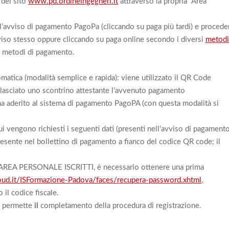
del sito
www.pd.ordineingegneri.it
attraverso la propria “Area
e l’avviso di pagamento PagoPa (cliccando su paga più tardi) e procede
viso stesso oppure cliccando su paga online secondo i diversi
metodi
tri metodi di pagamento.
omatica (modalità semplice e rapida): viene utilizzato il QR Code
rilasciato uno scontrino attestante l’avvenuto pagamento
ha aderito al sistema di pagamento PagoPA (con questa modalità si
ui vengono richiesti i seguenti dati (presenti nell’avviso di pagamento
resente nel bollettino di pagamento a fianco del codice QR code; il
all’AREA PERSONALE ISCRITTI, è necessario ottenere una prima
loud.it/ISFormazione-Padova/faces/recupera-password.xhtml
,
 il codice fiscale.
he permette
il
completamento della procedura di registrazione.