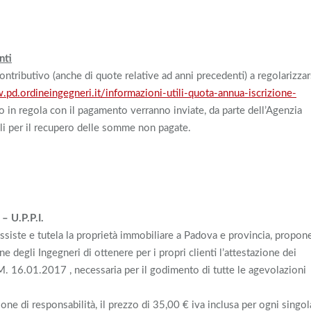
nti
ntributivo (anche di quote relative ad anni precedenti) a regolarizzar
.pd.ordineingegneri.it/informazioni-utili-quota-annua-iscrizione-
o in regola con il pagamento verranno inviate, da parte dell’Agenzia
iali per il recupero delle somme non pagate.
U.P.P.I.
assiste e tutela la proprietà immobiliare a Padova e provincia, propon
ne degli Ingegneri di ottenere per i propri clienti l’attestazione dei
M. 16.01.2017 , necessaria per il godimento di tutte le agevolazioni
ione di responsabilità, il prezzo di 35,00 € iva inclusa per ogni singol