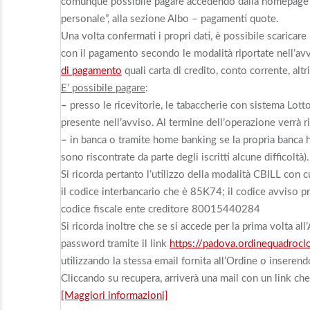
comunque possibile pagare accedendo dalla homepage 
personale”, alla sezione Albo – pagamenti quote.
Una volta confermati i propri dati, è possibile scaricar
con il pagamento secondo le modalità riportate nell’av
di pagamento
quali carta di credito, conto corrente, al
E’ possibile pagare
:
–
presso le ricevitorie, le tabaccherie con sistema Lott
presente nell’avviso. Al termine dell’operazione verrà 
–
in banca o tramite home banking se la propria banca 
sono riscontrate da parte degli iscritti alcune difficoltà).
Si ricorda pertanto l’utilizzo della modalità CBILL con c
il codice interbancario che è 85K74; il codice avviso p
codice fiscale ente creditore 80015440284
Si ricorda
inoltre
che se si accede per la prima volta 
password tramite il link
https://padova.ordinequadroc
utilizzando la stessa email fornita all’Ordine o inserendo
Cliccando su recupera, arriverà una mail con un link c
[Maggiori informazioni]