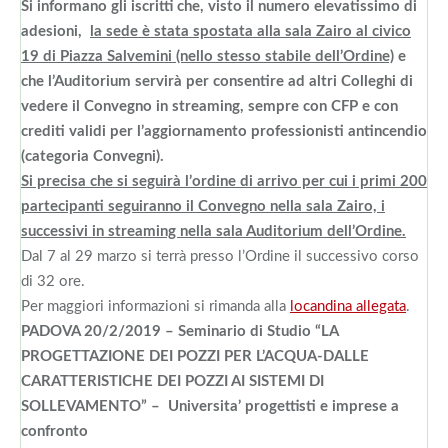
Si informano gli iscritti che, visto il numero elevatissimo di
adesioni,
la sede è stata spostata alla sala Zairo al civico
19 di Piazza Salvemini (nello stesso stabile dell’Ordine)
e
che l’Auditorium servirà per consentire ad altri Colleghi di
vedere il Convegno in streaming, sempre con CFP e con
crediti validi per l’aggiornamento professionisti antincendio
(categoria Convegni).
Si precisa che si seguirà l’ordine di arrivo per cui i primi 200
partecipanti seguiranno il Convegno nella sala Zairo, i
successivi in streaming nella sala Auditorium dell’Ordine.
Dal 7 al 29 marzo si terrà presso l’Ordine il successivo corso
di 32 ore.
Per maggiori informazioni si rimanda alla
locandina allegata
.
PADOVA 20/2/2019 – Seminario di Studio “LA
PROGETTAZIONE DEI POZZI PER L’ACQUA-DALLE
CARATTERISTICHE DEI POZZI AI SISTEMI DI
SOLLEVAMENTO” – Universita’ progettisti e imprese a
confronto