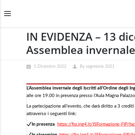
IN EVIDENZA – 13 di
Assemblea invernale d
1 Dicembre 2022
By
segreteria 2021
L’Assemblea invernale degli Iscritti all’Ordine degli I
alle ore 19.00 in presenza presso l’Aula Magna Palazzo 
La partecipazione all’evento, che darà diritto a 3 credi
attraverso i seguenti link:
In presenza
https://fip.ing4.it/ISFormazione-FIP/
In streaming
https://fip.ing4.it/ISFormazione-FIP