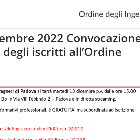
cembre 2022 Convocazion
egli iscritti all’Ordine
ngegneri di Padova
si terrà martedì 13 dicembre p.v. dalle ore 15.00
Bo in Via VIII Febbraio 2 – Padova e in diretta streaming.
ti formativi professionali, è GRATUITA, ma subordinata ad iscrizione
faces/dettagli-corso.xhtml?idCorso=3221#
/faces/dettagli-corso.xhtml?idCorso=3222#