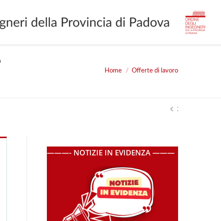
e
Home
Offerte di lavoro
You are here:
———- NOTIZIE IN EVIDENZA ———