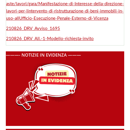
aste/lavori/gara/Manifestazione-di-Interesse-della-direzione-
lavori-per-lintervento-di-ristrutturazione-di-beni-immobili-in-
uso-allUfficio-Esecuzione-Penale-Esterno-di-Vicenza
210826_DRV_Avviso_1695
210826_DRV_All.-1-Modello-richiesta-invito
———- NOTIZIE IN EVIDENZA ———