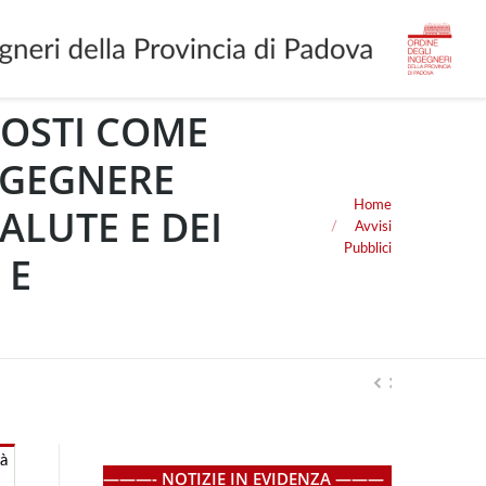
POSTI COME
NGEGNERE
Home
ALUTE E DEI
You are here:
Avvisi
Pubblici
 E
tà
———- NOTIZIE IN EVIDENZA ———