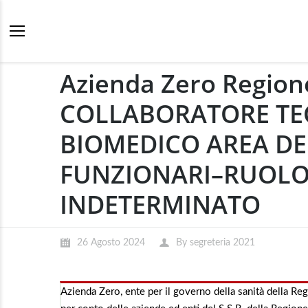
Azienda Zero Regio
COLLABORATORE TE
BIOMEDICO AREA DEI
FUNZIONARI–RUOLO 
INDETERMINATO
26 Agosto 2024
By
segreteria 2021
Azienda Zero, ente per il governo della sanità della Re