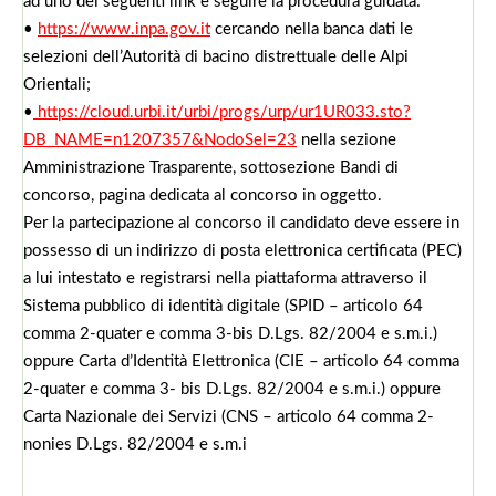
ad uno dei seguenti link e seguire la procedura guidata:
•
https://www.inpa.gov.it
cercando nella banca dati le
selezioni dell’Autorità di bacino distrettuale delle Alpi
Orientali;
•
https://cloud.urbi.it/urbi/progs/urp/ur1UR033.sto?
DB_NAME=n1207357&NodoSel=23
nella sezione
Amministrazione Trasparente, sottosezione Bandi di
concorso, pagina dedicata al concorso in oggetto.
Per la partecipazione al concorso il candidato deve essere in
possesso di un indirizzo di posta elettronica certificata (PEC)
a lui intestato e registrarsi nella piattaforma attraverso il
Sistema pubblico di identità digitale (SPID – articolo 64
comma 2-quater e comma 3-bis D.Lgs. 82/2004 e s.m.i.)
oppure Carta d’Identità Elettronica (CIE – articolo 64 comma
2-quater e comma 3- bis D.Lgs. 82/2004 e s.m.i.) oppure
Carta Nazionale dei Servizi (CNS – articolo 64 comma 2-
nonies D.Lgs. 82/2004 e s.m.i