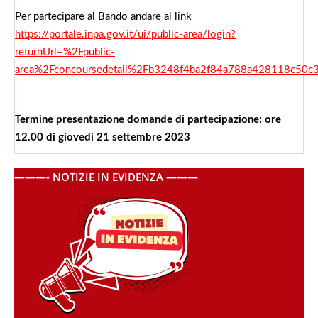
Per partecipare al Bando andare al link
https://portale.inpa.gov.it/ui/public-area/login?
returnUrl=%2Fpublic-
area%2Fconcoursedetail%2Fb3248f4ba2f84a788a428118c50c
Termine presentazione domande di partecipazione: ore
12.00 di giovedì 21 settembre 2023
———- NOTIZIE IN EVIDENZA ———