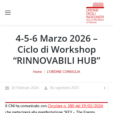
4-5-6 Marzo 2026 –
Ciclo di Workshop
“RINNOVABILI HUB”
You are here:
Home
L'ORDINE CONSIGLIA
20 Febbraio 2026
By
segreteria 2021
Il CNI ha comunicato con
Circolare n. 380 del 19/02/2026
che parteciperà alla manifestazione “KEY – The Energy